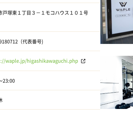
市戸塚東１丁目３－１モコハウス１０１号
39180712（代表番号)
s://waple.jp/higashikawaguchi.php
～23:00
休