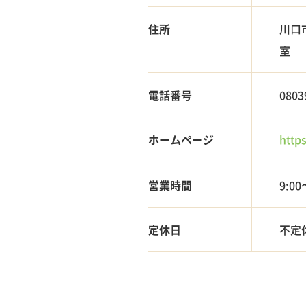
住所
川口
室
電話番号
080
ホームページ
http
営業時間
9:00
定休日
不定