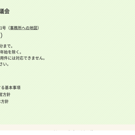
議会
番1号（
事務所への地図
）
表）
5分まで。
年始を除く。
用件には対応できません。
さい。
する基本事項
運営方針
本方針
© Kawaguchi Council of Social Welfare.