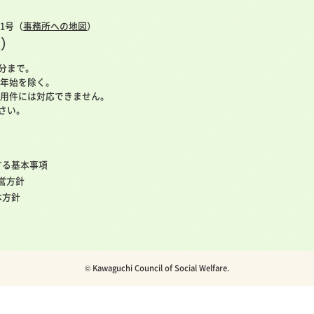
番1号（
事務所への地図
）
表）
5分まで。
年始を除く。
用件には対応できません。
さい。
する基本事項
運営方針
本方針
© Kawaguchi Council of Social Welfare.