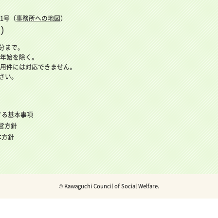
番1号（
事務所への地図
）
表）
5分まで。
年始を除く。
用件には対応できません。
さい。
する基本事項
運営方針
本方針
© Kawaguchi Council of Social Welfare.